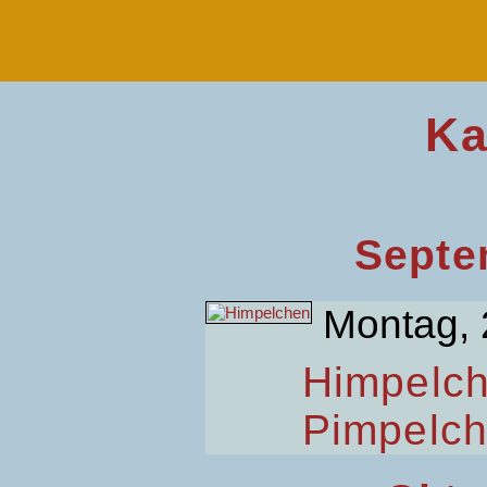
Ka
Septe
Montag, 
Himpelc
Pimpelc