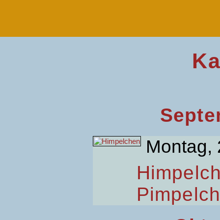
Ka
Septe
Montag, 
Himpelc
Pimpelc