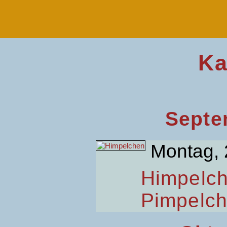
Ka
Septe
Montag, 
Himpelc
Pimpelc