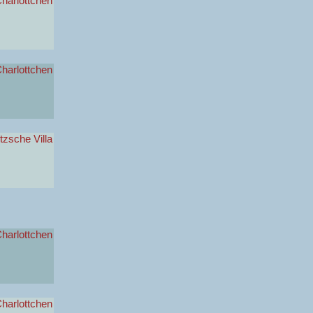
harlottchen
harlottchen
zsche Villa
harlottchen
harlottchen