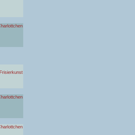
harlottchen
 Frisierkunst
harlottchen
harlottchen