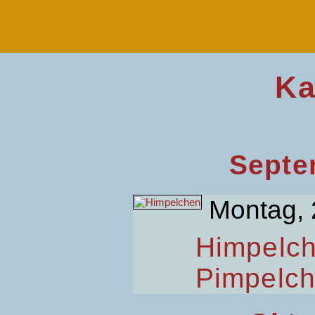
Ka
Septe
Montag, 
Himpelc
Pimpelc