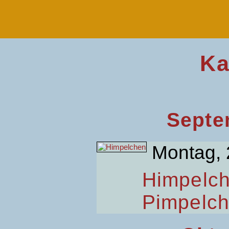
Ka
Septe
Montag, 
Himpelc
Pimpelc