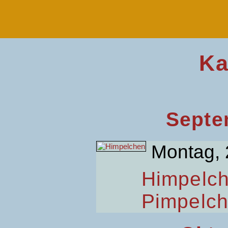
Ka
Septe
Montag, 
Himpelc
Pimpelc