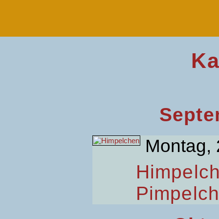
Ka
Septe
Montag, 
Himpelc
Pimpelc