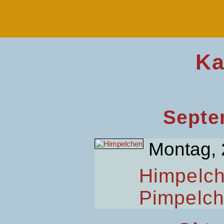
Ka
Septe
Montag, 
Himpelc
Pimpelc