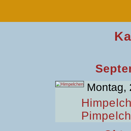
Ka
Septe
Montag, 
Himpelc
Pimpelc