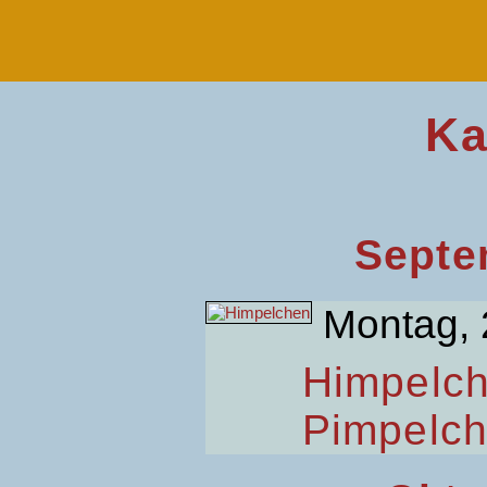
Ka
Septe
Montag, 
Himpelc
Pimpelc