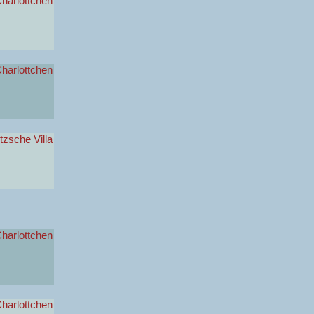
harlottchen
harlottchen
zsche Villa
harlottchen
harlottchen