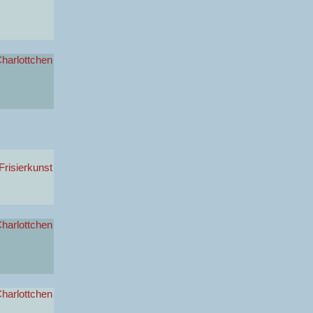
harlottchen
 Frisierkunst
harlottchen
harlottchen