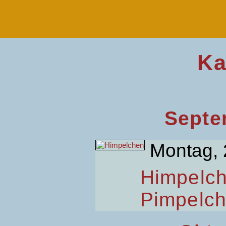
Ka
Septe
Montag, 
Himpelc
Pimpelc