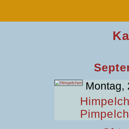
Ka
Septe
Montag, 
Himpelc
Pimpelc