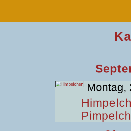
Ka
Septe
Montag, 
Himpelc
Pimpelc