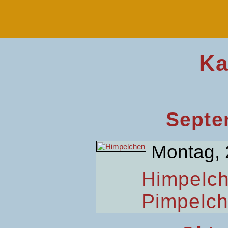
Ka
Septe
Montag, 
Himpelc
Pimpelc