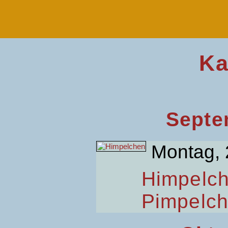
Ka
Septe
Montag, 
Himpelc
Pimpelc