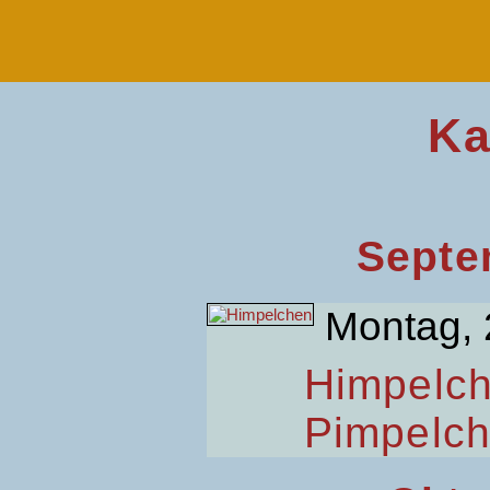
Ka
Septe
Montag, 
Himpelc
Pimpelc