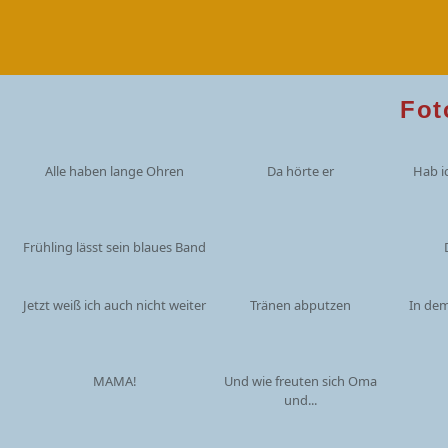
Fot
Alle haben lange Ohren
Da hörte er
Hab i
Frühling lässt sein blaues Band
Jetzt weiß ich auch nicht weiter
Tränen abputzen
In dem
MAMA!
Und wie freuten sich Oma
und...