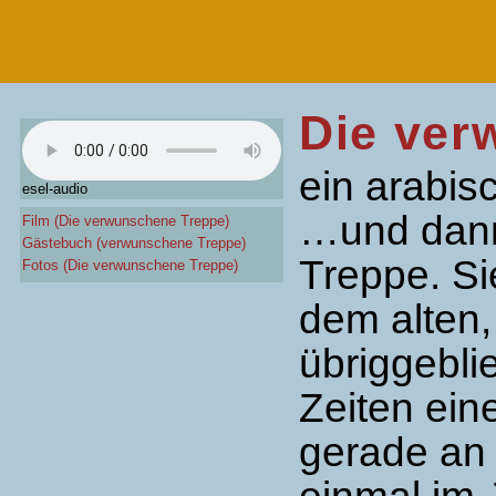
Die ver
ein arabis
esel-audio
…und dann
Film (Die verwunschene Treppe)
Gästebuch (verwunschene Treppe)
Treppe. Si
Fotos (Die verwunschene Treppe)
dem alten,
übriggebli
Zeiten ein
gerade an 
einmal im 