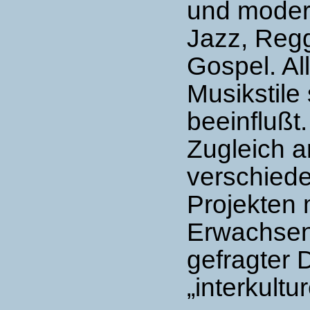
und modern
Jazz, Reg
Gospel. Al
Musikstile
beeinflußt.
Zugleich ar
verschied
Projekten 
Erwachsene
gefragter 
„interkult