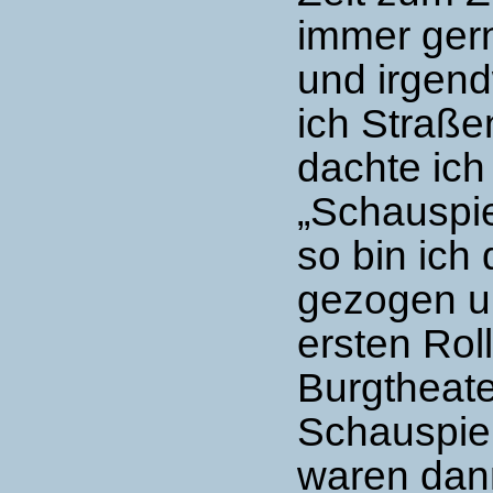
immer ger
und irgend
ich Straß
dachte ich
„Schauspie
so bin ich
gezogen un
ersten Rol
Burgtheate
Schauspiel
waren dann