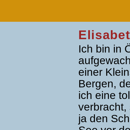
Elisabe
Ich bin in
aufgewach
einer Kle
Bergen, de
ich eine to
verbracht, 
ja den Sch
See vor de