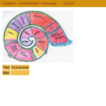
Lingulino - Kindertheater unterwegs
Zurück
Titel:
Schneckek
Bild: